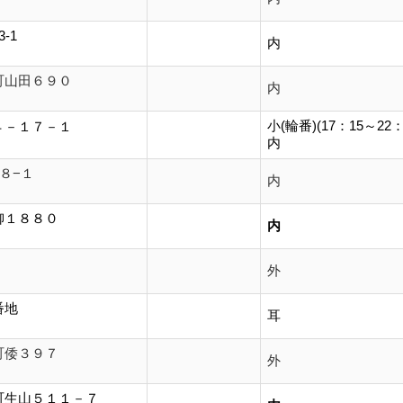
-1
内
町山田６９０
内
小(輪番)(17：15～22：
４－１７－１
内
８−１
内
柳１８８０
内
外
番地
耳
町倭３９７
外
町生山５１１－７