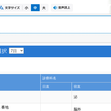
選択
診療科名
日直
宿直
泌
１番地
脳外