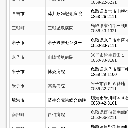
0858-22-6231
鳥取県倉吉市山根43
倉吉市
藤井政雄記念病院
0858-26-2111
鳥取県東伯郡三朝
三朝町
三朝温泉病院
0858-43-1321
鳥取県米子市車尾
米子市
米子医療センター
0859-33-7111
米子市皆生新田１−
米子市
山陰労災病院
0859-33-8181
鳥取県米子市両三
米子市
博愛病院
0859-29-1100
米子市西町６番地
米子市
高島病院
0859-32-7711
境港市米川町４４
境港市
済生会境港総合病院
0859-42-3161
鳥取県西伯郡南部
南部町
西伯病院
0859-66-2211
鳥取県日野郡日南