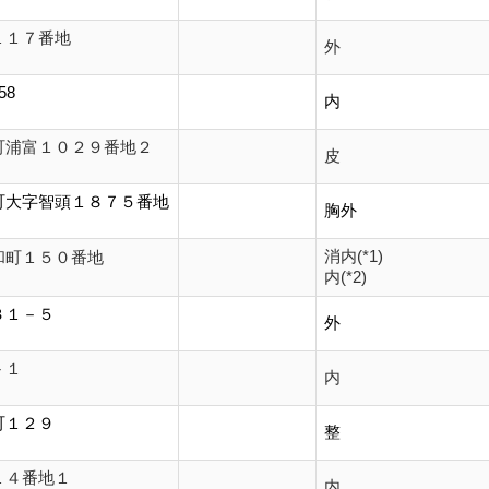
１１７番地
外
58
内
町浦富１０２９番地２
皮
町大字智頭１８７５番地
胸外
消内(*1)
和町１５０番地
内(*2)
３１－５
外
－１
内
町１２９
整
１４番地１
内