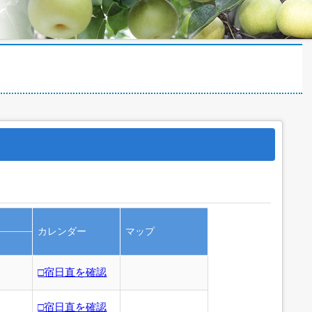
カレンダー
マップ
□宿日直を確認
□宿日直を確認