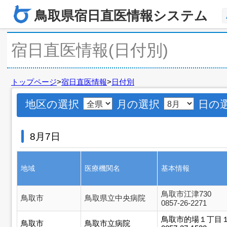
鳥取県宿日直医情報システム
宿日直医情報(日付別)
トップページ
>
宿日直医情報
>
日付別
地区の選択
月の選択
日の
8月7日
地域
医療機関名
基本情報
鳥取市江津730
鳥取市
鳥取県立中央病院
0857-26-2271
鳥取市的場１丁目
鳥取市
鳥取市立病院